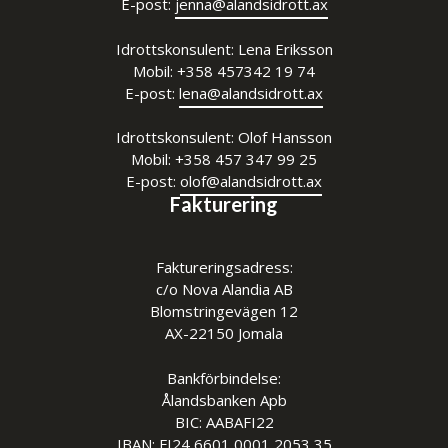
E-post:
jenna@alandsidrott.ax
Idrottskonsulent: Lena Eriksson
Mobil: +358 457342 19 74
E-post:
lena@alandsidrott.ax
Idrottskonsulent: Olof Hansson
Mobil: +358 457 347 99 25
E-post:
o
lof@alandsidrott.ax
Fakturering
Faktureringsadress:
c/o Nova Alandia AB
Blomstringevägen 12
AX-22150 Jomala
Bankförbindelse:
Ålandsbanken Apb
BIC: AABAFI22
IBAN: FI24 6601 0001 2053 35