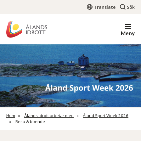
Hoppa
Translate
Sök
till
huvudinnehåll
Meny
Länkstig
Hem
Ålands idrott arbetar med
Åland Sport Week 2026
Resa & boende