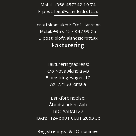
Mobil: +358 457342 19 74
E-post:
lena@alandsidrott.ax
Idrottskonsulent: Olof Hansson
Mobil: +358 457 347 99 25
E-post:
o
lof@alandsidrott.ax
Fakturering
Faktureringsadress:
c/o Nova Alandia AB
Blomstringevägen 12
AX-22150 Jomala
Bankförbindelse:
Ålandsbanken Apb
BIC: AABAFI22
IBAN: FI24 6601 0001 2053 35
Registrerings- & FO-nummer