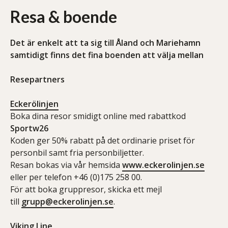
Resa & boende
Det är enkelt att ta sig till Åland och Mariehamn
samtidigt finns det fina boenden att välja mellan
Resepartners
Eckerölinjen
Boka dina resor smidigt online med r
abattkod
Sportw26
Koden ger 50% rabatt på det ordinarie priset för
personbil samt fria personbiljetter.
Resan bokas via vår hemsida
www.eckerolinjen.se
eller per telefon +46 (0)175 258 00.
För att boka gruppresor, skicka ett mejl
till
grupp@eckerolinjen.se
.
Viking Line