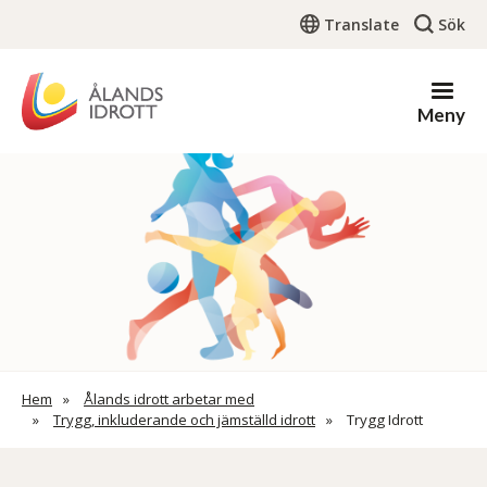
Hoppa
Translate
Sök
till
huvudinnehåll
Meny
Länkstig
Hem
Ålands idrott arbetar med
Trygg, inkluderande och jämställd idrott
Trygg Idrott