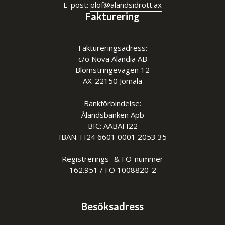
E-post:
o
lof@alandsidrott.ax
Fakturering
Faktureringsadress:
c/o Nova Alandia AB
Blomstringevägen 12
AX-22150 Jomala
Bankförbindelse:
Ålandsbanken Apb
BIC: AABAFI22
IBAN: FI24 6601 0001 2053 35
Registrerings- & FO-nummer
162.951 / FO 1008820-2
Besöksadress